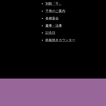
別館「千」
千寿のご案内
各種宴会
慶事・法事
記念日
鉄板焼きカウンター